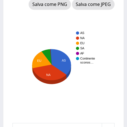
Salva come PNG
Salva come JPEG
AS
NA
EU
SA
AF
Continente
AS
EU
sconos…
NA