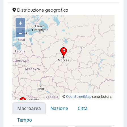
Distribuzione geografica
+
–
©
OpenStreetMap
contributors.
Macroarea
Nazione
Città
Tempo