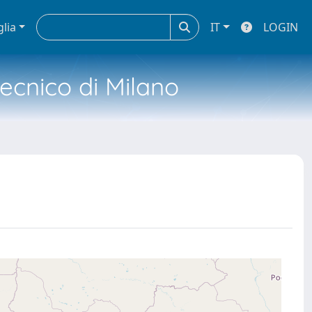
glia
IT
LOGIN
tecnico di Milano