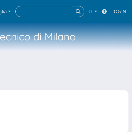
glia
IT
LOGIN
tecnico di Milano