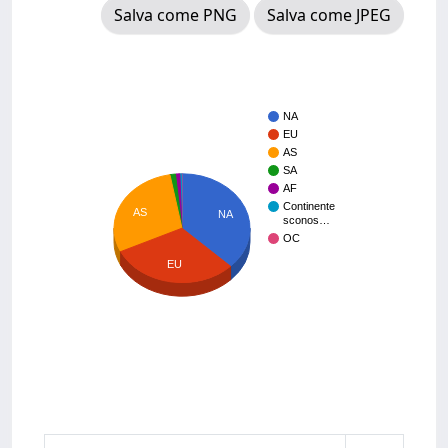
Salva come PNG
Salva come JPEG
NA
EU
AS
SA
AF
Continente
AS
NA
sconos…
OC
EU