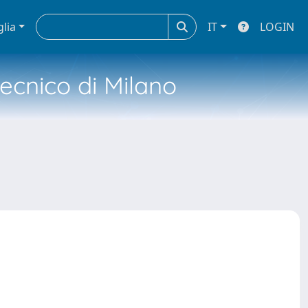
glia
IT
LOGIN
tecnico di Milano