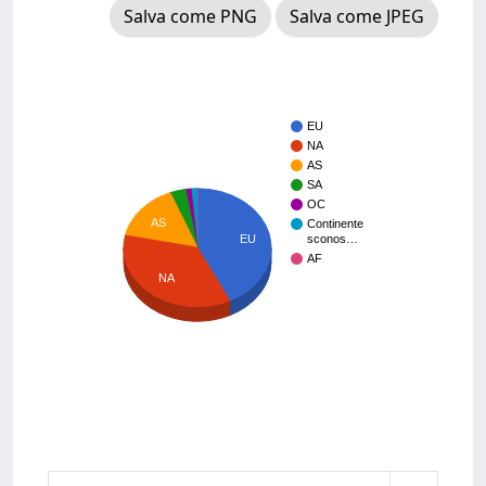
Salva come PNG
Salva come JPEG
EU
NA
AS
SA
OC
AS
Continente
EU
sconos…
AF
NA