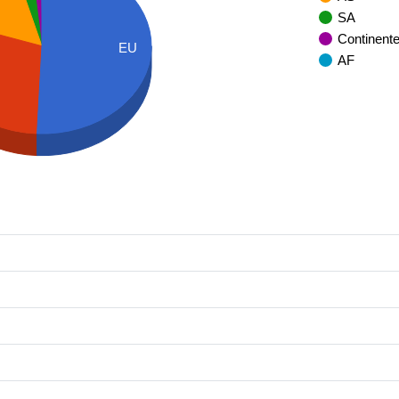
SA
Continent
EU
AF