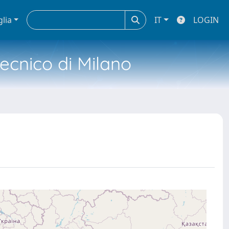
glia
IT
LOGIN
tecnico di Milano