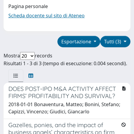
Pagina personale
Scheda docente sul sito di Ateneo
Esportazione
Tutti (3)
Mostra
records
Risultati 1 - 3 di 3 (tempo di esecuzione: 0.004 secondi).
DOES POST-IPO M&A ACTIVITY AFFECT
FIRMS’ PROFITABILITY AND SURVIVAL?
2018-01-01 Bonaventura, Matteo; Bonini, Stefano;
Capizzi, Vincenzo; Giudici, Giancarlo
Gazelles, ponies, and the impact of
business angels’ characteristics on firm