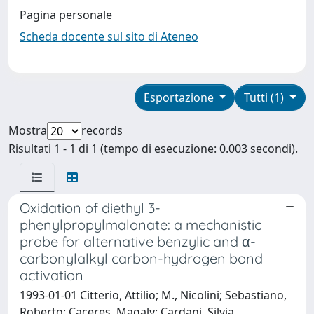
Pagina personale
Scheda docente sul sito di Ateneo
Esportazione
Tutti (1)
Mostra
records
Risultati 1 - 1 di 1 (tempo di esecuzione: 0.003 secondi).
Oxidation of diethyl 3-
phenylpropylmalonate: a mechanistic
probe for alternative benzylic and α-
carbonylalkyl carbon-hydrogen bond
activation
1993-01-01 Citterio, Attilio; M., Nicolini; Sebastiano,
Roberto; Caceres, Magaly; Cardani, Silvia