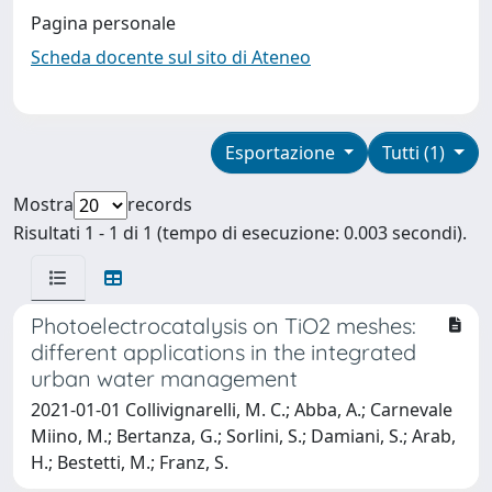
Pagina personale
Scheda docente sul sito di Ateneo
Esportazione
Tutti (1)
Mostra
records
Risultati 1 - 1 di 1 (tempo di esecuzione: 0.003 secondi).
Photoelectrocatalysis on TiO2 meshes:
different applications in the integrated
urban water management
2021-01-01 Collivignarelli, M. C.; Abba, A.; Carnevale
Miino, M.; Bertanza, G.; Sorlini, S.; Damiani, S.; Arab,
H.; Bestetti, M.; Franz, S.