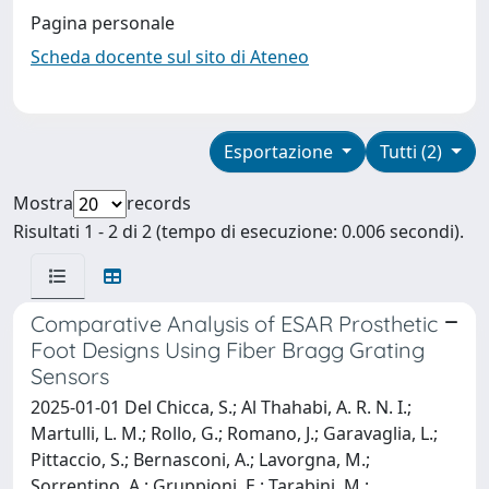
Pagina personale
Scheda docente sul sito di Ateneo
Esportazione
Tutti (2)
Mostra
records
Risultati 1 - 2 di 2 (tempo di esecuzione: 0.006 secondi).
Comparative Analysis of ESAR Prosthetic
Foot Designs Using Fiber Bragg Grating
Sensors
2025-01-01 Del Chicca, S.; Al Thahabi, A. R. N. I.;
Martulli, L. M.; Rollo, G.; Romano, J.; Garavaglia, L.;
Pittaccio, S.; Bernasconi, A.; Lavorgna, M.;
Sorrentino, A.; Gruppioni, E.; Tarabini, M.;