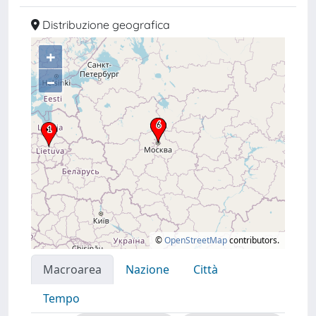
Distribuzione geografica
+
–
©
OpenStreetMap
contributors.
Macroarea
Nazione
Città
Tempo