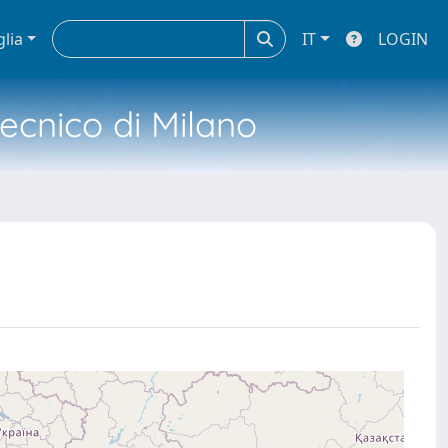
glia
IT
LOGIN
tecnico di Milano