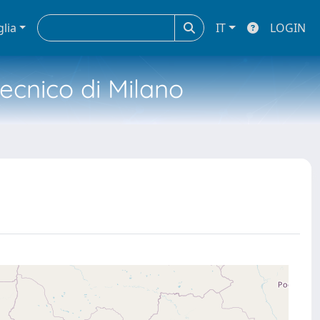
glia
IT
LOGIN
tecnico di Milano