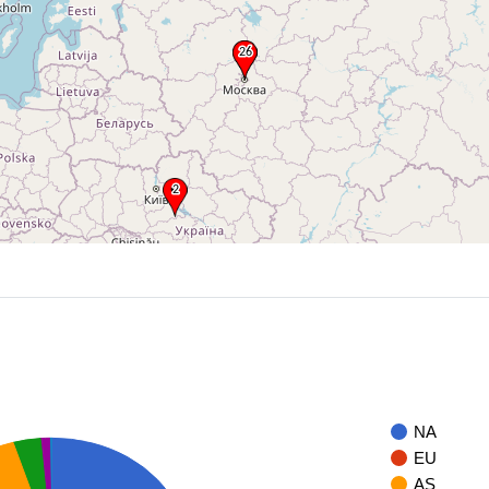
NA
EU
AS