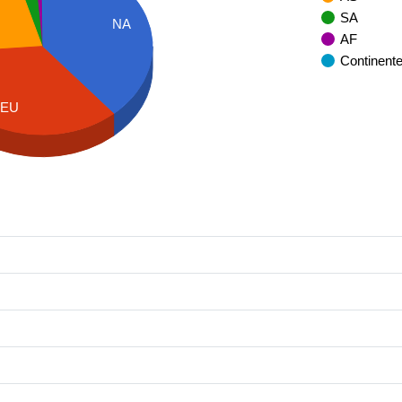
SA
NA
AF
Continent
EU