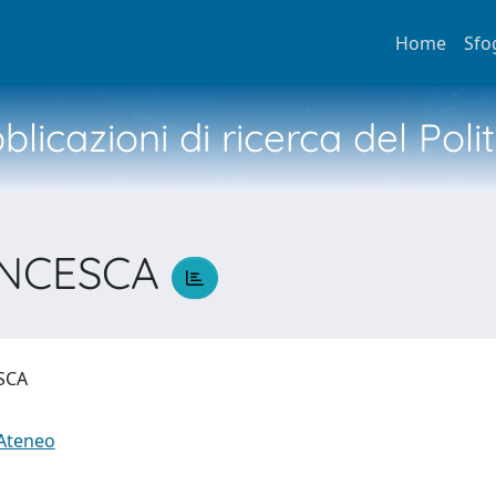
Home
Sfo
licazioni di ricerca del Poli
RANCESCA
ESCA
 Ateneo