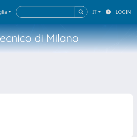
glia
IT
LOGIN
tecnico di Milano