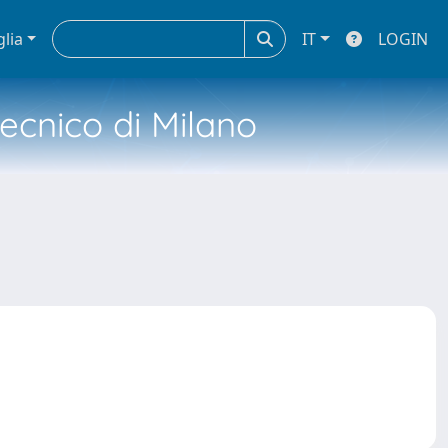
glia
IT
LOGIN
tecnico di Milano