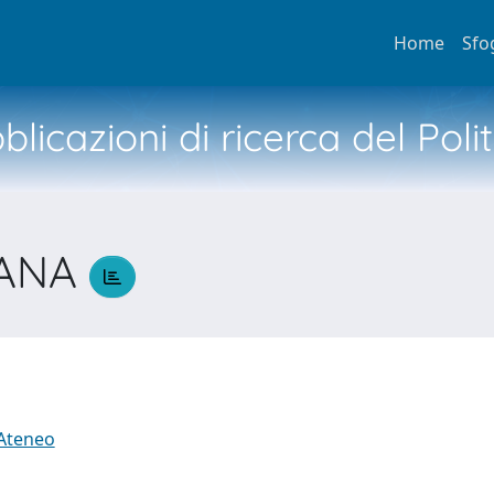
Home
Sfo
licazioni di ricerca del Poli
VANA
A
 Ateneo