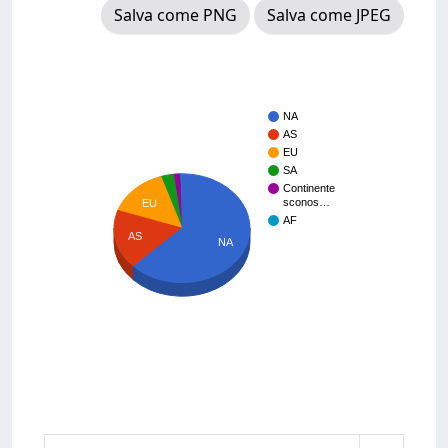
Salva come PNG
Salva come JPEG
NA
AS
EU
SA
Continente
sconos…
EU
AF
AS
NA