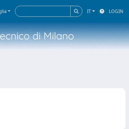
glia
IT
LOGIN
tecnico di Milano