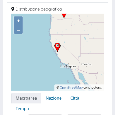
Distribuzione geografica
+
–
©
OpenStreetMap
contributors.
Macroarea
Nazione
Città
Tempo