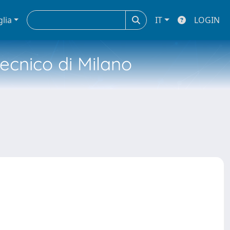
glia
IT
LOGIN
tecnico di Milano