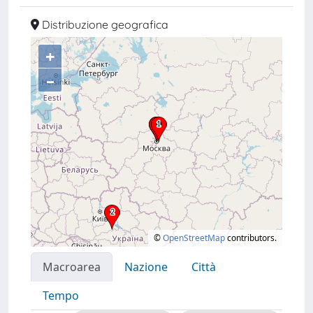
Distribuzione geografica
+
–
©
OpenStreetMap
contributors.
Macroarea
Nazione
Città
Tempo