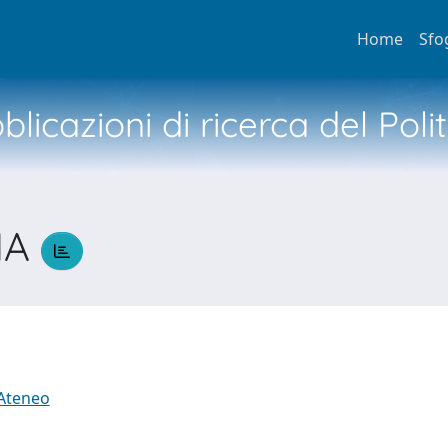
Home
Sfo
licazioni di ricerca del Poli
NA
 Ateneo