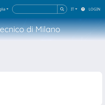
glia
IT
LOGIN
tecnico di Milano