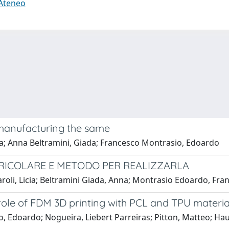
 Ateneo
r manufacturing the same
icia; Anna Beltramini, Giada; Francesco Montrasio, Edoardo
URICOLARE E METODO PER REALIZZARLA
daroli, Licia; Beltramini Giada, Anna; Montrasio Edoardo, Fra
role of FDM 3D printing with PCL and TPU materia
o, Edoardo; Nogueira, Liebert Parreiras; Pitton, Matteo; Haug