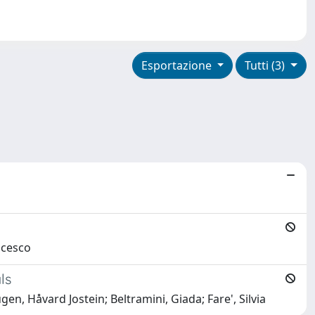
Esportazione
Tutti (3)
ncesco
ls
en, Håvard Jostein; Beltramini, Giada; Fare', Silvia