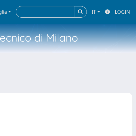
glia
IT
LOGIN
tecnico di Milano