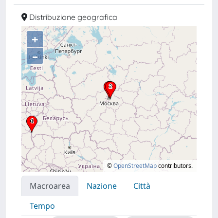
Distribuzione geografica
+
–
©
OpenStreetMap
contributors.
Macroarea
Nazione
Città
Tempo