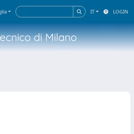
glia
IT
LOGIN
tecnico di Milano