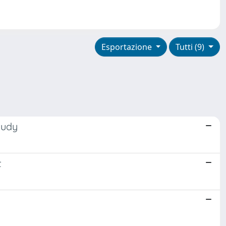
Esportazione
Tutti (9)
tudy
t