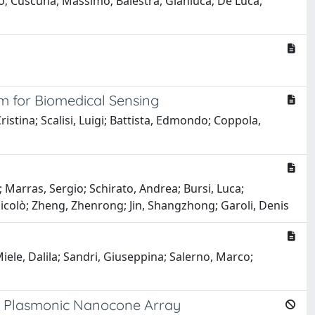
dro; Cuscunà, Massimo; Balestra, Gianluca; De Luca,
m for Biomedical Sensing
istina; Scalisi, Luigi; Battista, Edmondo; Coppola,
Marras, Sergio; Schirato, Andrea; Bursi, Luca;
icolò; Zheng, Zhenrong; Jin, Shangzhong; Garoli, Denis
iele, Dalila; Sandri, Giuseppina; Salerno, Marco;
a Plasmonic Nanocone Array