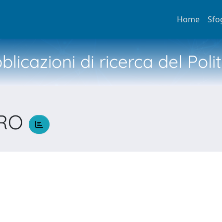
Home
Sfo
licazioni di ricerca del Poli
DRO