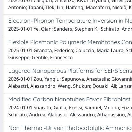
2024-01-01 Caligiuri, Vincenzo; Kwon, Hyunah; Griesi, An
Antonio; Tapani, Tlek; Lin, Haifeng; Maccaferri, Nicolò; K
Electron–Phonon Temperature Inversion in Na
2025-01-01 Ye, Qian; Sanders, Stephen K.; Schirato, And
Flexible Plasmonic Polymeric Membranes Consi
2025-01-01 Granata, Federica; Coluccio, Maria Laura; Schi
Giuseppe; Gentile, Francesco
Layered Nanoporous Platforms for SERS Sens
2026-01-01 Zou, Yanqiu; Sapunova, Anastasiia; Giovannin
Alabastri, Alessandro; Weng, Shukun; Douaki, Ali; Lanz
Modified Carbon Nanotubes Favor Fibroblast 
2024-01-01 Suarato, Giulia; Pressi, Samuel; Menna, Enzo;
Schirato, Andrea; Alabastri, Alessandro; Athanassiou, A
Non Thermal‐Driven Photocatalytic Ammonia