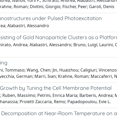
drea; Ivanov, Yurii P.; Schirato, Andrea; Alabastri, Alessan
rahne, Roman; Divitini, Giorgio; Fischer, Peer; Garoli, Denis
nostructures under Pulsed Photoexcitation
rea; Alabastri, Alessandro
sting of Gold Nanoparticle Clusters as a Platfor
rato, Andrea; Alabastri, Alessandro; Bruno, Luigi; Laurini, Cr
ing
i, Tommaso; Wang, Chen; Jin, Huaizhou; Caligiuri, Vincenzo; 
avecchia, German; Marri, Ivan; Krahne, Roman; Maccaferri, N
Growth by Tuning the Cell Membrane Potential
 Ruben, Massimo; Petrini, Enrica Maria; Barberis, Andrea; M
thanassia; Proietti Zaccaria, Remo; Papadopoulou, Evie L.
 Decomposition at Near‐Room Temperature on 