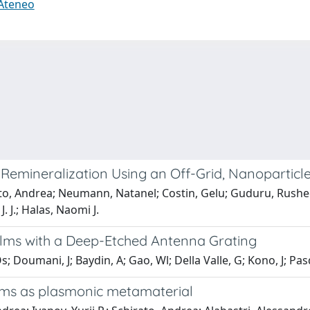
 Ateneo
Remineralization Using an Off-Grid, Nanoparticl
 Andrea; Neumann, Natanel; Costin, Gelu; Guduru, Rusheel; N
. J.; Halas, Naomi J.
lms with a Deep-Etched Antenna Grating
 Doumani, J; Baydin, A; Gao, Wl; Della Valle, G; Kono, J; Pasq
ilms as plasmonic metamaterial