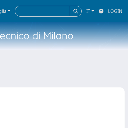
glia
IT
LOGIN
tecnico di Milano