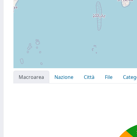
Macroarea
Nazione
Città
File
Categ