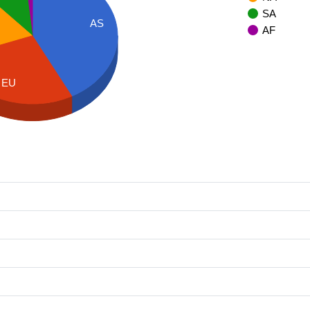
SA
AS
AF
EU