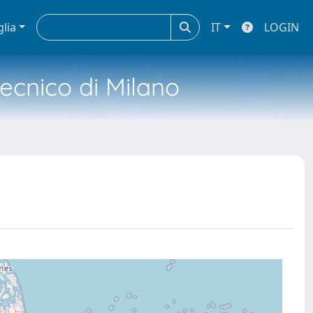
glia
IT
LOGIN
tecnico di Milano