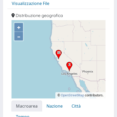
Visualizzazione File
Distribuzione geografica
+
–
©
OpenStreetMap
contributors.
Macroarea
Nazione
Città
Tempo