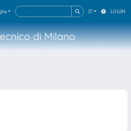
glia
IT
LOGIN
tecnico di Milano