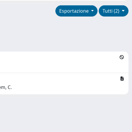
Esportazione
Tutti (2)
em, C.