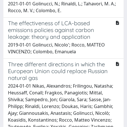
2021-01-01 Golinucci, N.; Rinaldi, L.; Tahavori, M. A.;
Rocco, M. V.; Colombo, E.
The effectiveness of LCA-based
emissions policies against carbon
leakage: theory and application
2019-01-01 Golinucci, Nicolo'; Rocco, MATTEO
VINCENZO; Colombo, Emanuela
Three different directions in which the
European Union could replace Russian
natural gas
2024-01-01 Nikas, Alexandros; Frilingou, Natasha;
Heussaff, Conall; Fragkos, Panagiotis; Mittal,
Shivika; Sampedro, Jon; Giarola, Sara; Sasse, Jan-
Philipp; Rinaldi, Lorenzo; Doukas, Haris; Gambhir,
Ajay; Giannousakis, Anastasis; Golinucci, Nicolò;
Koasidis, Konstantinos; Rocco, Matteo Vincenzo;
Trutnevyte, Evelina; Xexakis, Georgios; Zachmann,