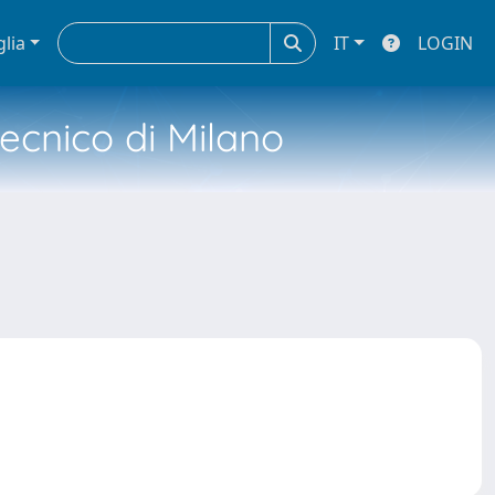
glia
IT
LOGIN
tecnico di Milano