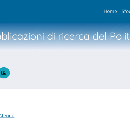
Home
Sfo
licazioni di ricerca del Poli
 Ateneo