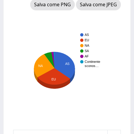
Salva come PNG
Salva come JPEG
AS
EU
NA
SA
AF
Continente
AS
NA
sconos…
EU