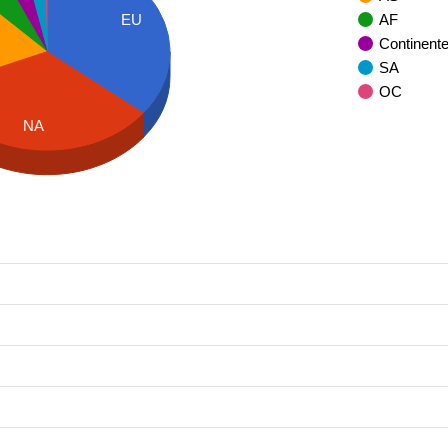
AF
EU
Continent
SA
OC
NA