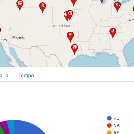
oria
Tempo
EU
NA
AS