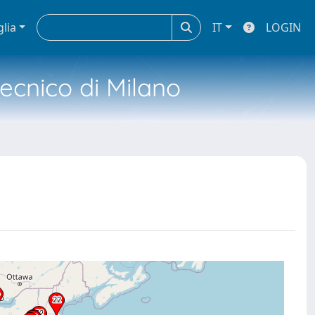
glia
IT
LOGIN
tecnico di Milano