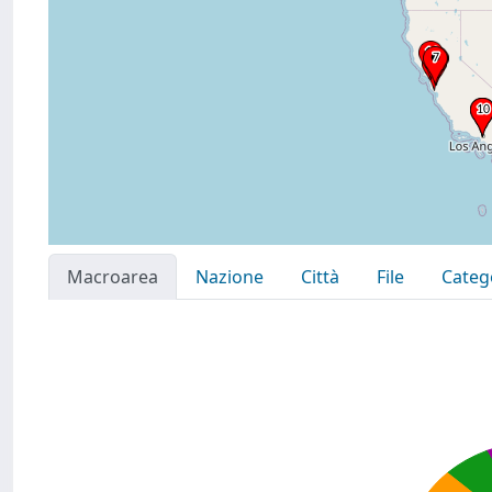
Macroarea
Nazione
Città
File
Categ