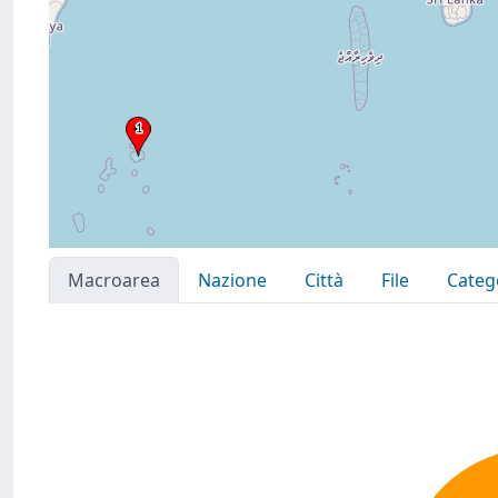
Macroarea
Nazione
Città
File
Categ