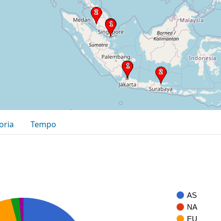
oria
Tempo
AS
NA
EU