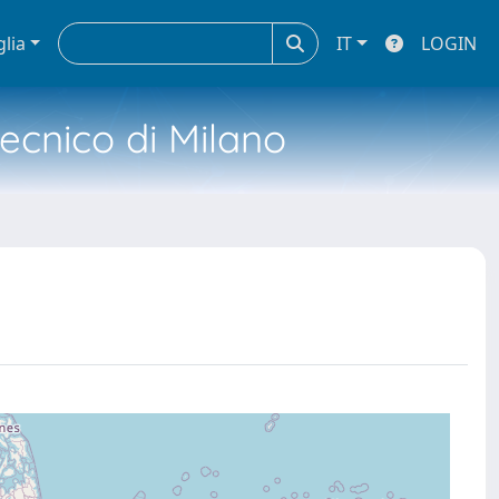
glia
IT
LOGIN
tecnico di Milano