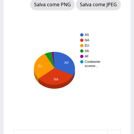
Salva come PNG
Salva come JPEG
AS
NA
EU
SA
AF
Continente
AS
sconos…
EU
NA