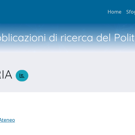
Home
Sfo
licazioni di ricerca del Poli
RIA
 Ateneo