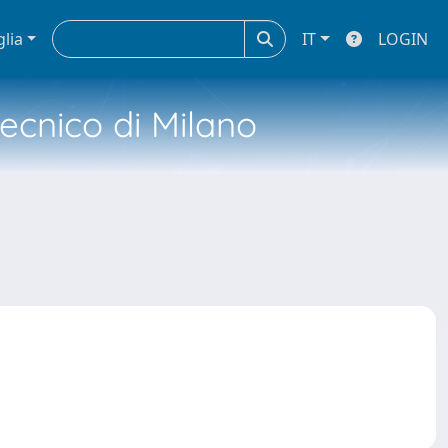
glia
IT
LOGIN
tecnico di Milano