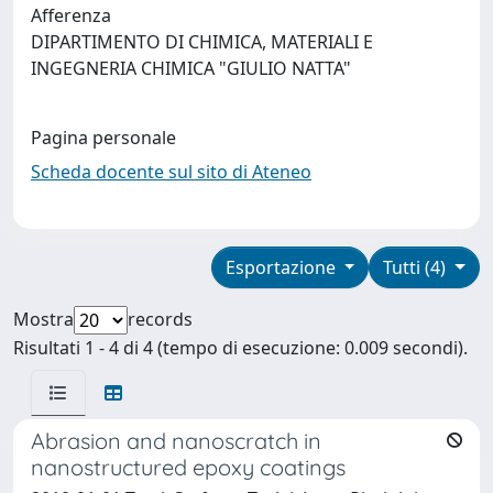
Afferenza
DIPARTIMENTO DI CHIMICA, MATERIALI E
INGEGNERIA CHIMICA "GIULIO NATTA"
Pagina personale
Scheda docente sul sito di Ateneo
Esportazione
Tutti (4)
Mostra
records
Risultati 1 - 4 di 4 (tempo di esecuzione: 0.009 secondi).
Abrasion and nanoscratch in
nanostructured epoxy coatings