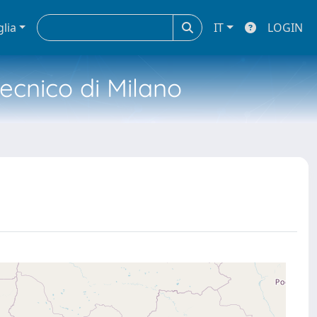
glia
IT
LOGIN
tecnico di Milano