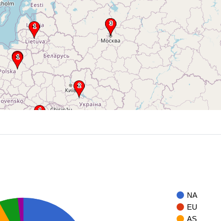
NA
EU
AS