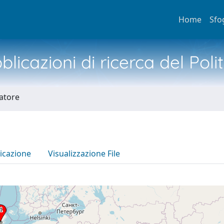
Home
Sfo
licazioni di ricerca del Poli
catore
icazione
Visualizzazione File