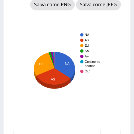
Salva come PNG
Salva come JPEG
NA
AS
EU
SA
AF
Continente
NA
EU
sconos…
OC
AS