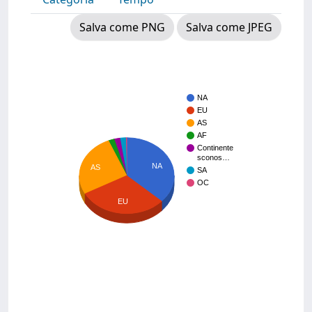
Salva come PNG
Salva come JPEG
NA
EU
AS
AF
Continente
sconos…
NA
AS
SA
OC
EU