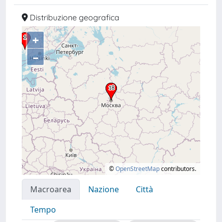
Distribuzione geografica
+
–
©
OpenStreetMap
contributors.
Macroarea
Nazione
Città
Tempo