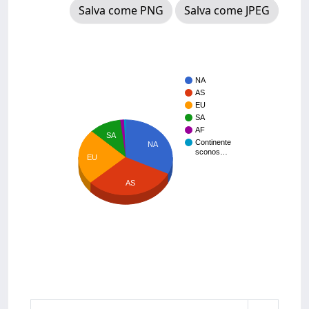
Salva come PNG
Salva come JPEG
NA
AS
EU
SA
AF
SA
Continente
NA
sconos…
EU
AS