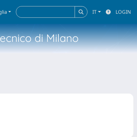
glia
IT
LOGIN
tecnico di Milano