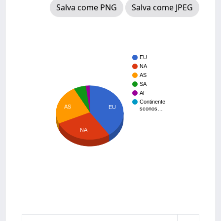
Salva come PNG
Salva come JPEG
EU
NA
AS
SA
AF
Continente
AS
EU
sconos…
NA