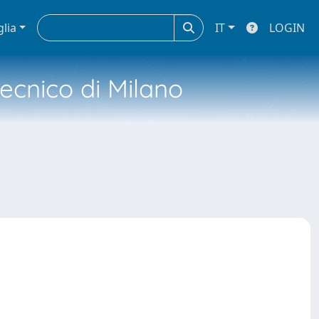
glia
IT
LOGIN
tecnico di Milano