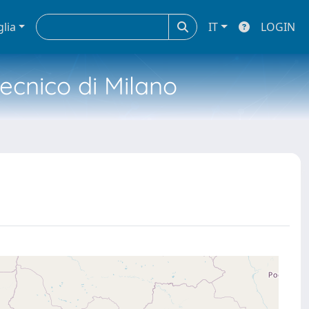
glia
IT
LOGIN
tecnico di Milano