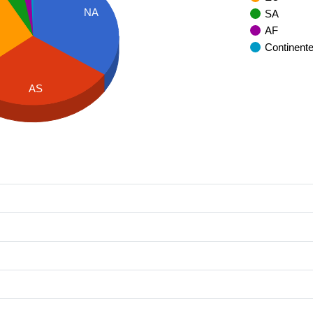
NA
SA
AF
Continent
AS