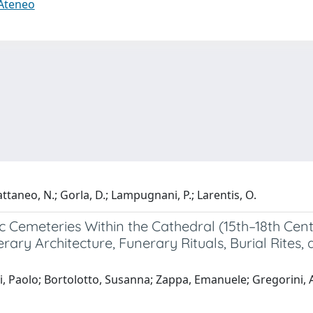
 Ateneo
attaneo, N.; Gorla, D.; Lampugnani, P.; Larentis, O.
mic Cemeteries Within the Cathedral (15th–18th Cen
rary Architecture, Funerary Rituals, Burial Rites,
 Paolo; Bortolotto, Susanna; Zappa, Emanuele; Gregorini, An