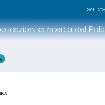
Home
Sfo
licazioni di ricerca del Poli
NICA