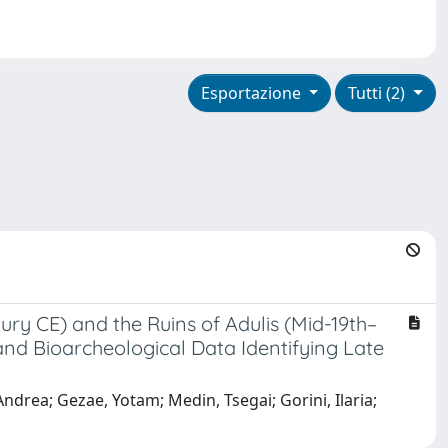
Esportazione
Tutti (2)
tury CE) and the Ruins of Adulis (Mid-19th–
 and Bioarcheological Data Identifying Late
drea; Gezae, Yotam; Medin, Tsegai; Gorini, Ilaria;