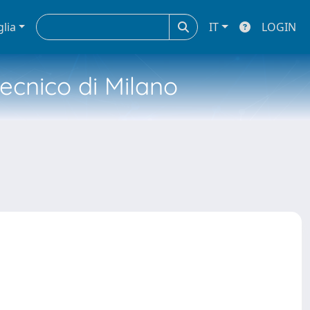
glia
IT
LOGIN
tecnico di Milano