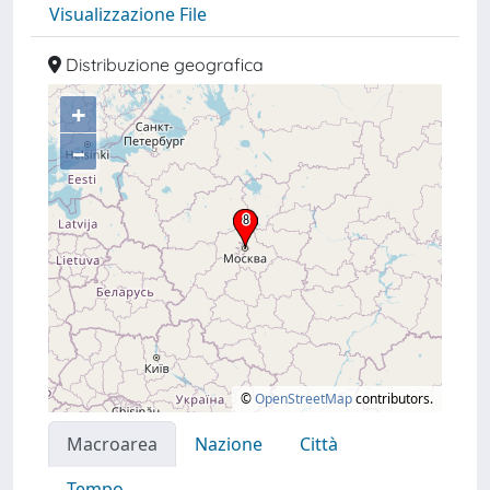
Visualizzazione File
Distribuzione geografica
+
–
©
OpenStreetMap
contributors.
Macroarea
Nazione
Città
Tempo