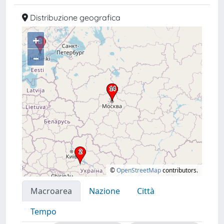
Distribuzione geografica
+
–
©
OpenStreetMap
contributors.
Macroarea
Nazione
Città
Tempo