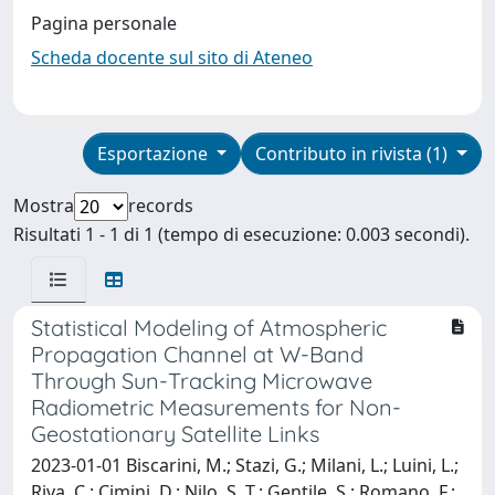
Pagina personale
Scheda docente sul sito di Ateneo
Esportazione
Contributo in rivista (1)
Mostra
records
Risultati 1 - 1 di 1 (tempo di esecuzione: 0.003 secondi).
Statistical Modeling of Atmospheric
Propagation Channel at W-Band
Through Sun-Tracking Microwave
Radiometric Measurements for Non-
Geostationary Satellite Links
2023-01-01 Biscarini, M.; Stazi, G.; Milani, L.; Luini, L.;
Riva, C.; Cimini, D.; Nilo, S. T.; Gentile, S.; Romano, F.;